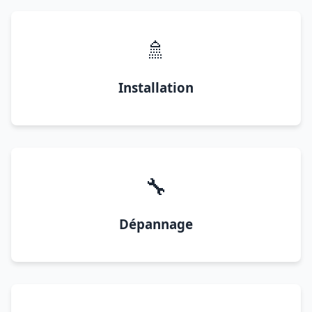
🚿
Installation
🔧
Dépannage