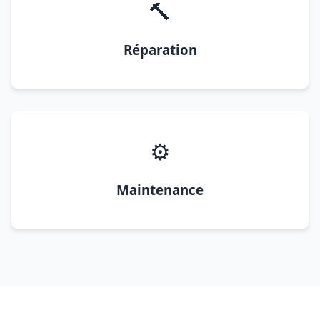
🔨
Réparation
⚙️
Maintenance