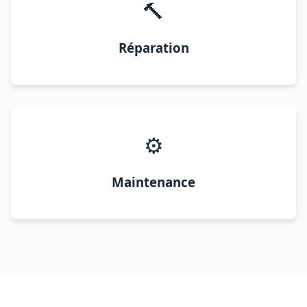
🔨
Réparation
⚙️
Maintenance