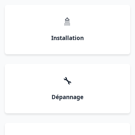
🚿
Installation
🔧
Dépannage