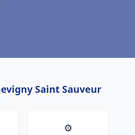
hevigny Saint Sauveur
⚙️