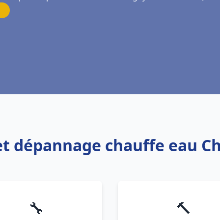
n et dépannage chauffe eau C
🔧
🔨