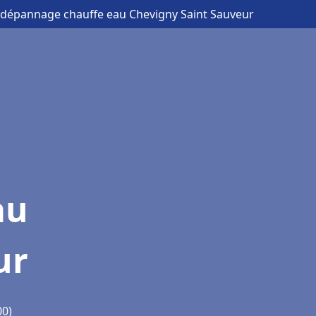
et dépannage chauffe eau Chevigny Saint Sauveur
au
ur
00)