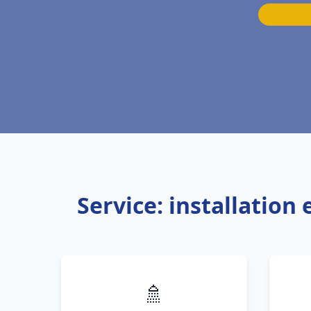
Service: installatio
🚿