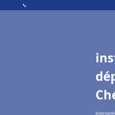
📞
ins
dé
Ch
Intervent