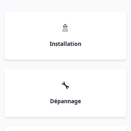
🚿
Installation
🔧
Dépannage