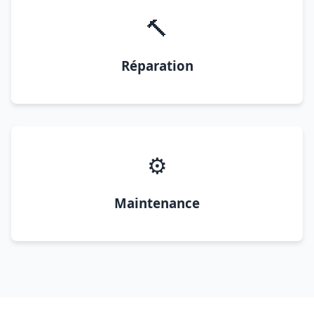
🔨
Réparation
⚙️
Maintenance