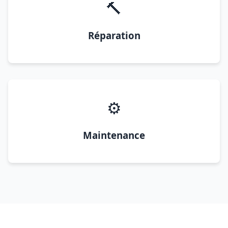
🔨
Réparation
⚙️
Maintenance