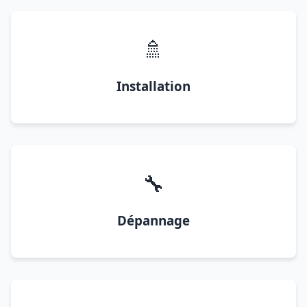
🚿
Installation
🔧
Dépannage