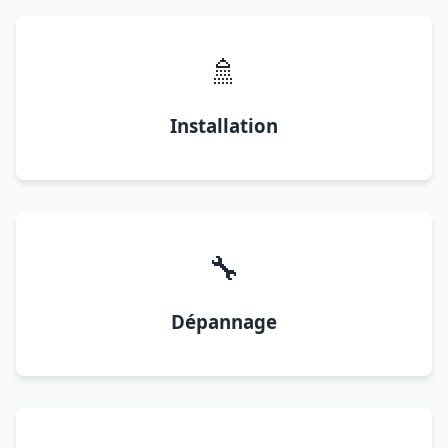
🚿
Installation
🔧
Dépannage