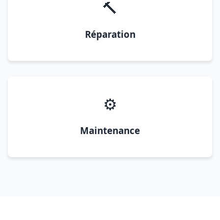
🔨
Réparation
⚙️
Maintenance