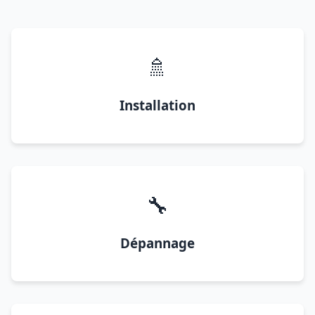
🚿
Installation
🔧
Dépannage