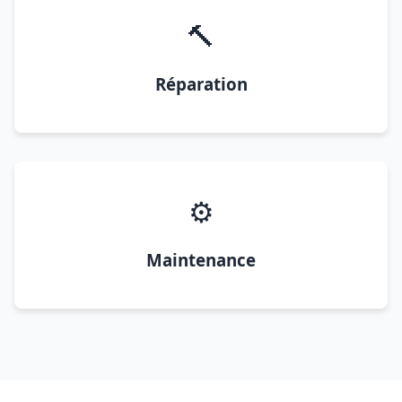
🔨
Réparation
⚙️
Maintenance