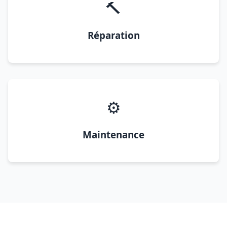
🔨
Réparation
⚙️
Maintenance