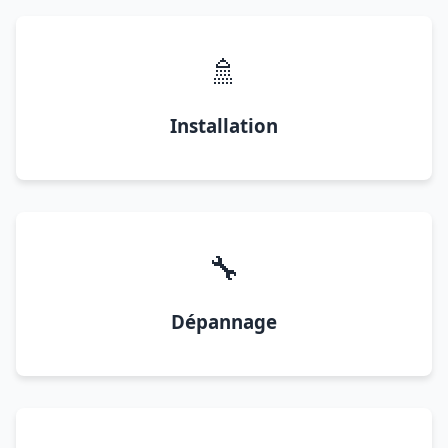
🚿
Installation
🔧
Dépannage