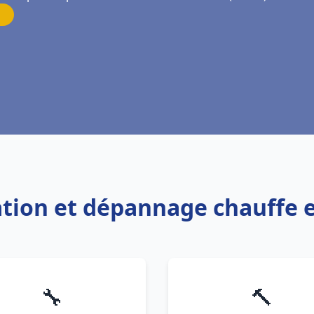
lation et dépannage chauffe
🔧
🔨