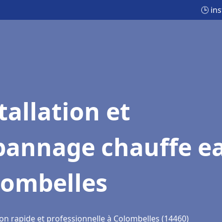
🕒 in
tallation et
pannage chauffe e
lombelles
ion rapide et professionnelle à Colombelles (14460)