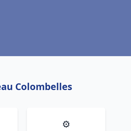
 eau Colombelles
⚙️