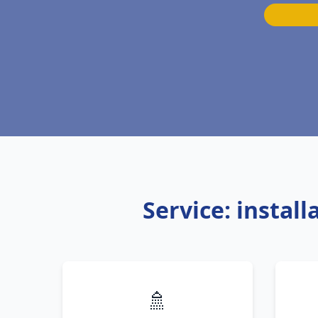
Service: instal
🚿