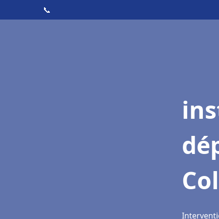
📞
ins
dé
Co
Intervent