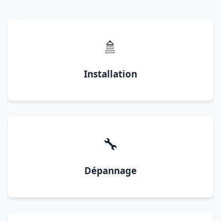
🚿
Installation
🔧
Dépannage