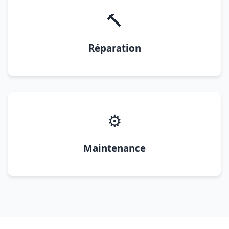
🔨
Réparation
⚙️
Maintenance