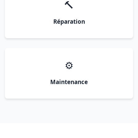
🔨
Réparation
⚙️
Maintenance