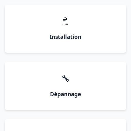
🚿
Installation
🔧
Dépannage