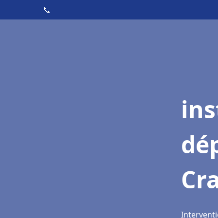
📞
ins
dé
Cra
Interventi