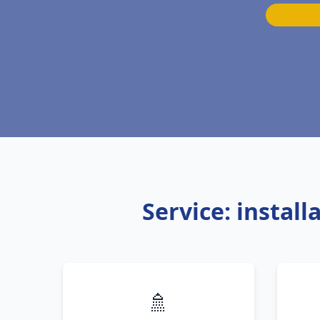
Service: instal
🚿