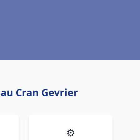
eau Cran Gevrier
⚙️