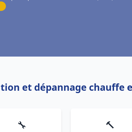
lation et dépannage chauffe 
🔧
🔨