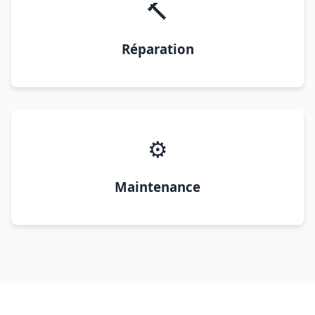
🔨
Réparation
⚙️
Maintenance