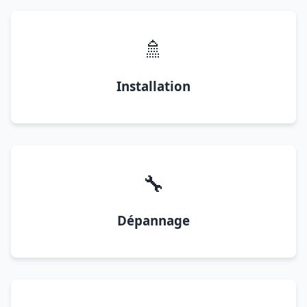
🚿
Installation
🔧
Dépannage