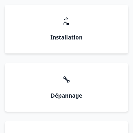
🚿
Installation
🔧
Dépannage