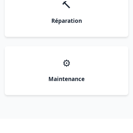
🔨
Réparation
⚙️
Maintenance