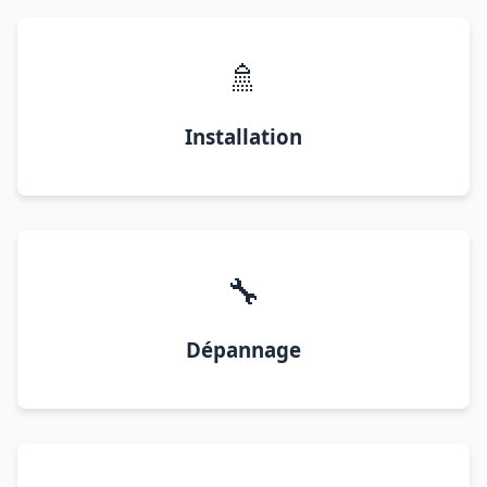
🚿
Installation
🔧
Dépannage