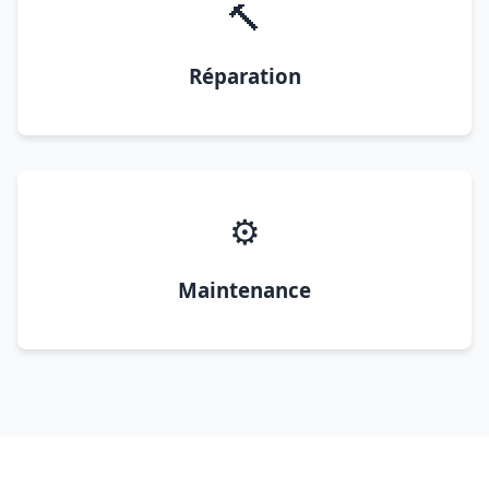
🔨
Réparation
⚙️
Maintenance