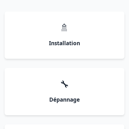
🚿
Installation
🔧
Dépannage