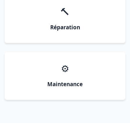
🔨
Réparation
⚙️
Maintenance