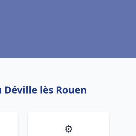
 Déville lès Rouen
⚙️