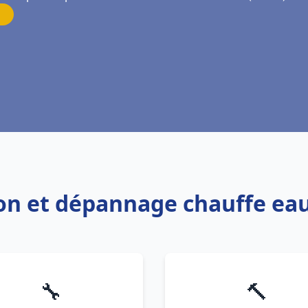
tion et dépannage chauffe eau
🔧
🔨