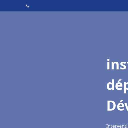
📞
ins
dé
Dév
Interventi