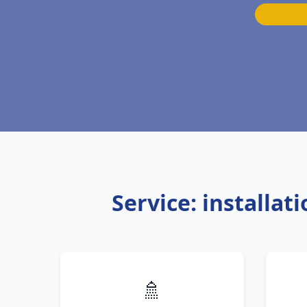
Service: installa
🚿