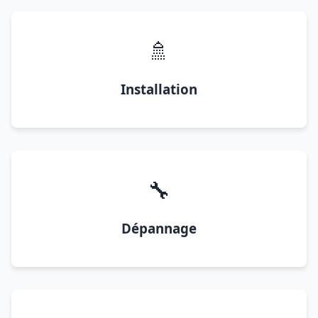
🚿
Installation
🔧
Dépannage