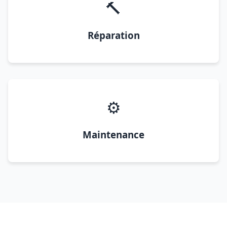
🔨
Réparation
⚙️
Maintenance