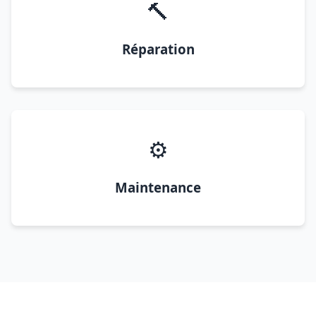
🔨
Réparation
⚙️
Maintenance