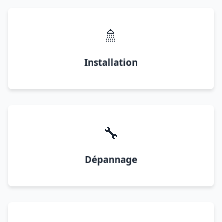
🚿
Installation
🔧
Dépannage