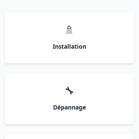
🚿
Installation
🔧
Dépannage