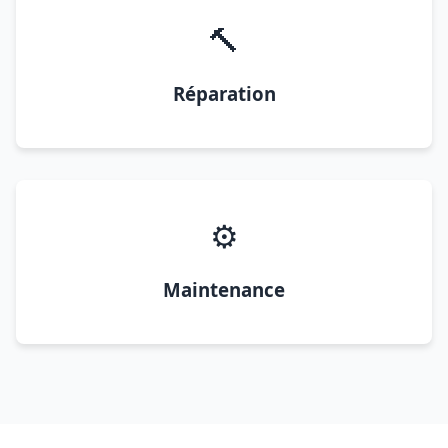
🔨
Réparation
⚙️
Maintenance