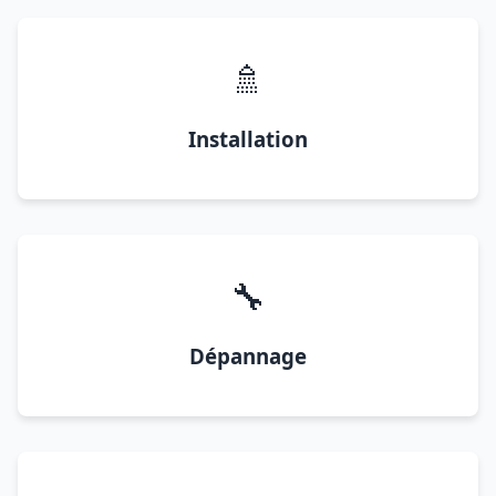
🚿
Installation
🔧
Dépannage