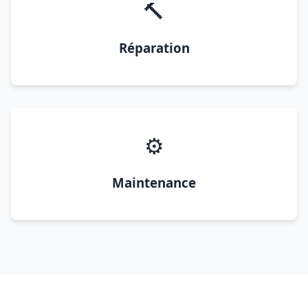
🔨
Réparation
⚙️
Maintenance