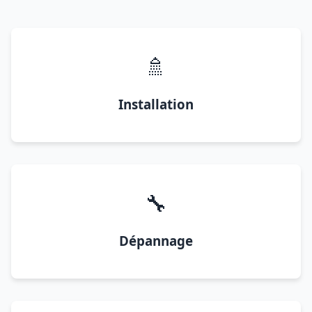
🚿
Installation
🔧
Dépannage