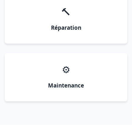
🔨
Réparation
⚙️
Maintenance