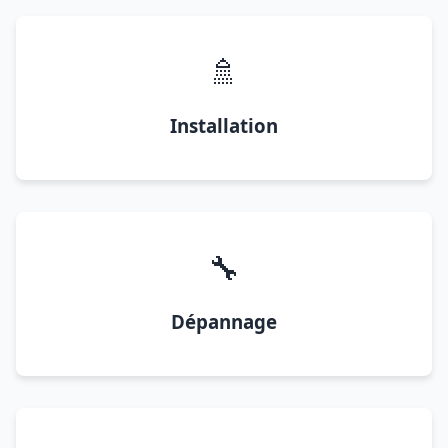
🚿
Installation
🔧
Dépannage