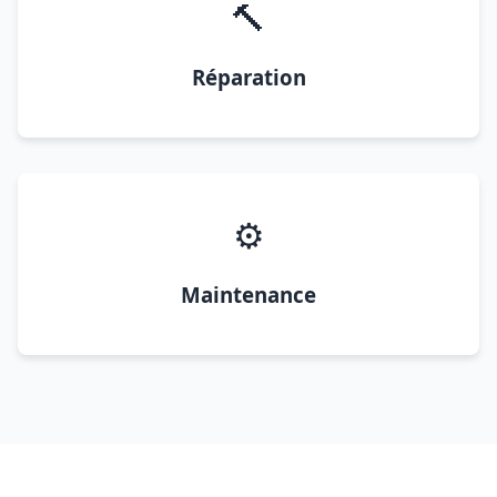
🔨
Réparation
⚙️
Maintenance