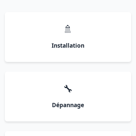
🚿
Installation
🔧
Dépannage