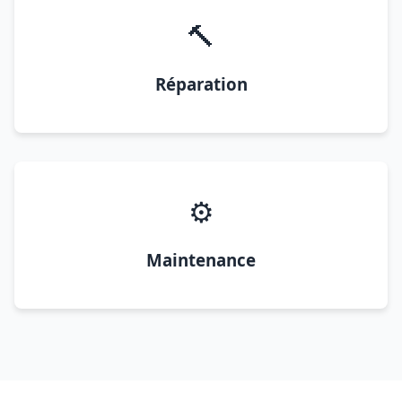
🔨
Réparation
⚙️
Maintenance