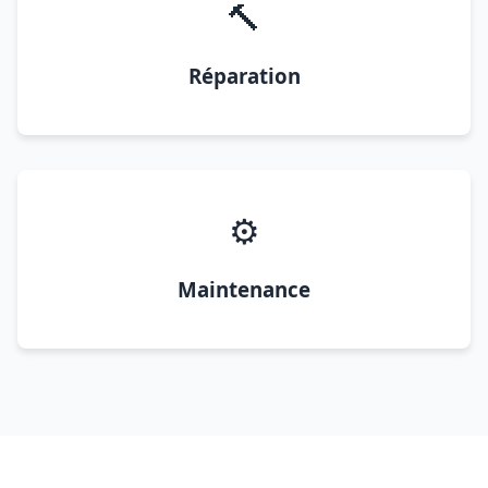
🔨
Réparation
⚙️
Maintenance