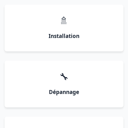
🚿
Installation
🔧
Dépannage