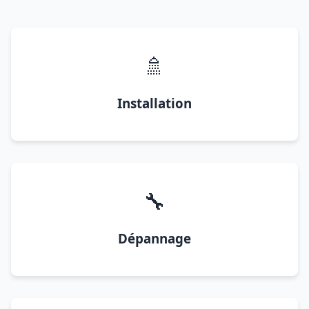
🚿
Installation
🔧
Dépannage