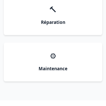
🔨
Réparation
⚙️
Maintenance