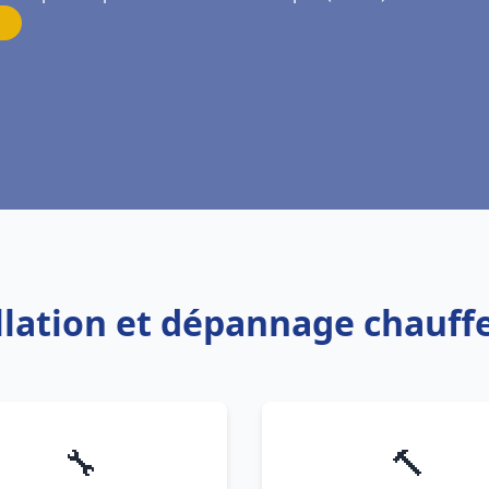
allation et dépannage chauf
🔧
🔨