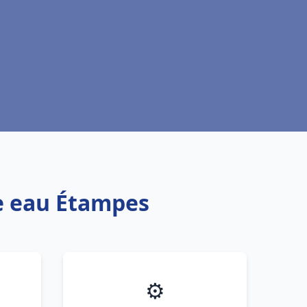
fe eau Étampes
⚙️