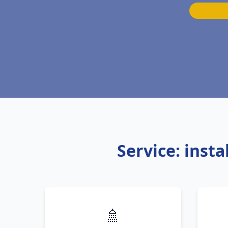
Service: inst
🚿