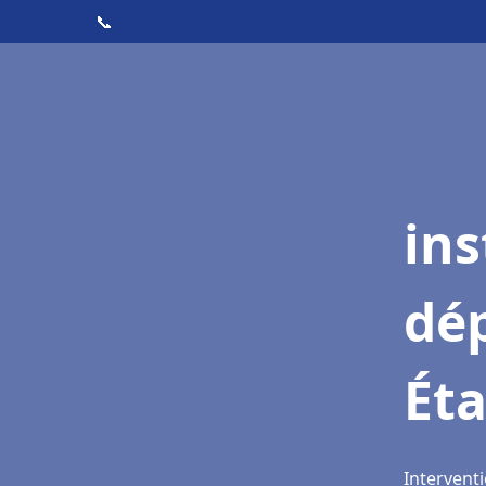
📞
ins
dé
Ét
Intervent