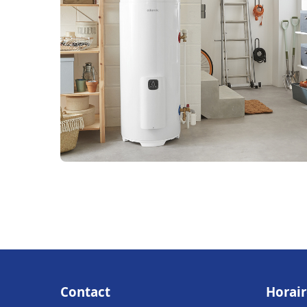
Contact
Horair