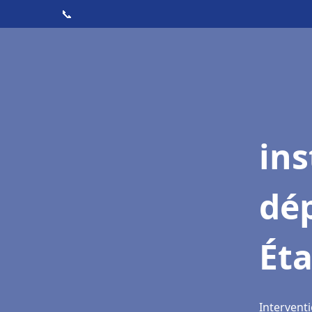
📞
ins
dé
Éta
Interventi