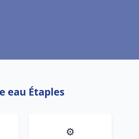
e eau Étaples
⚙️