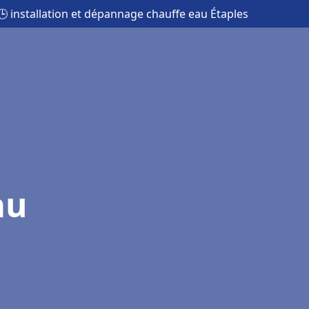
🕒 installation et dépannage chauffe eau Étaples
au