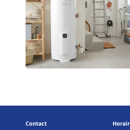
Contact
Horair