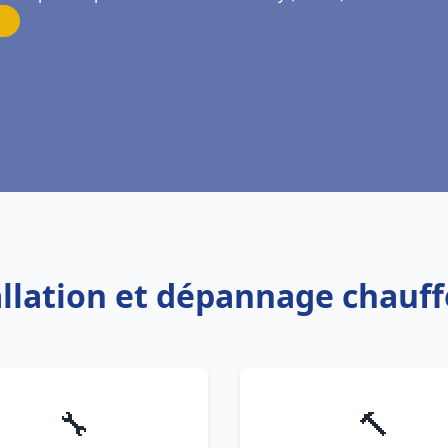
allation et dépannage chauf
🔧
🔨