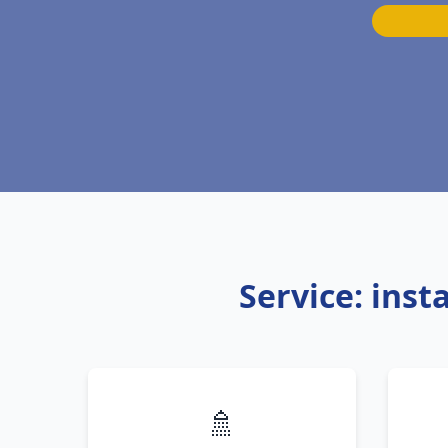
Service: inst
🚿