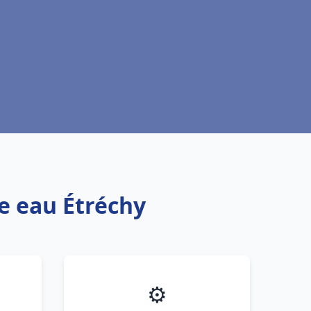
fe eau Étréchy
⚙️