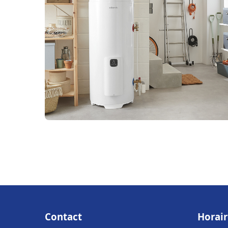
Contact
Horair