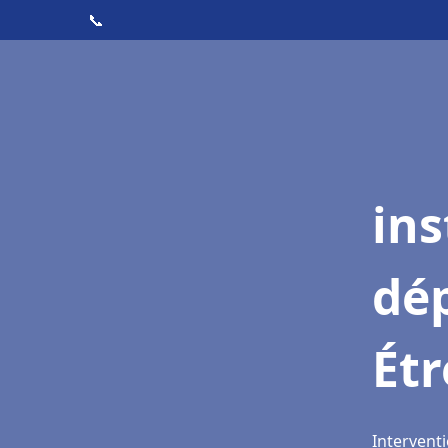
📞
ins
dé
Ét
Interventi