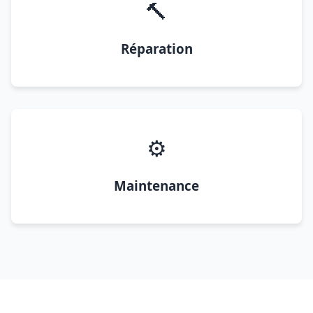
🔨
Réparation
⚙️
Maintenance