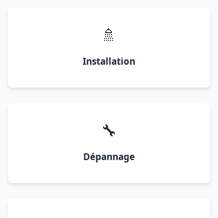
🚿
Installation
🔧
Dépannage