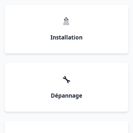
🚿
Installation
🔧
Dépannage