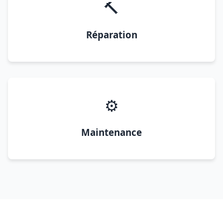
🔨
Réparation
⚙️
Maintenance