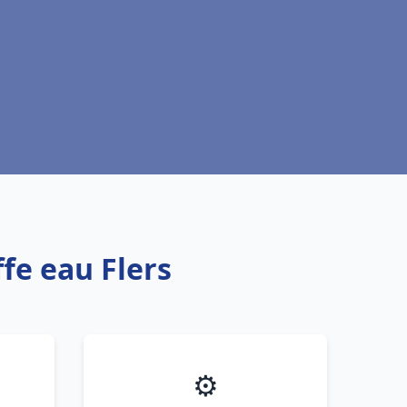
fe eau Flers
⚙️