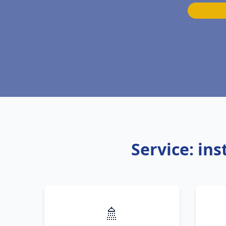
Service: in
🚿