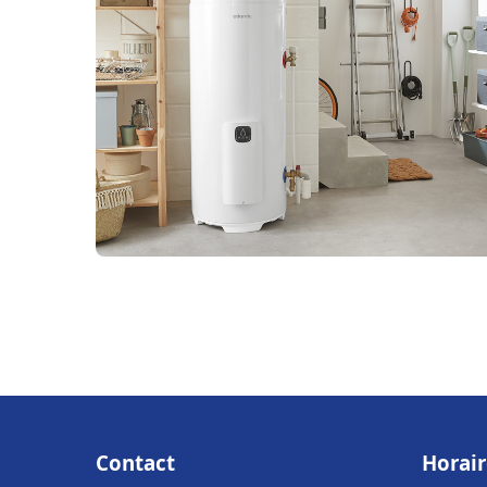
Contact
Horair