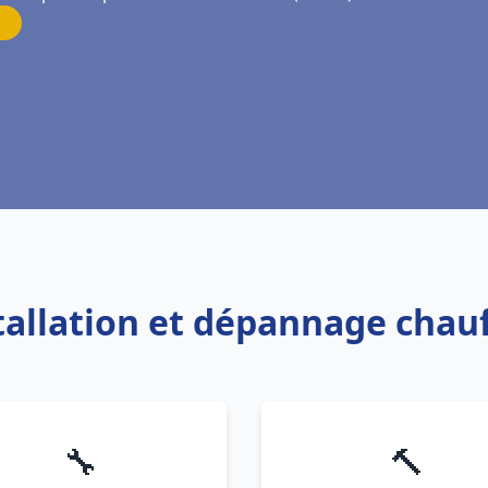
stallation et dépannage chauf
🔧
🔨