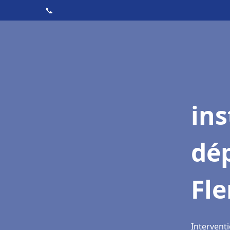
📞
ins
dé
Fle
Interventi