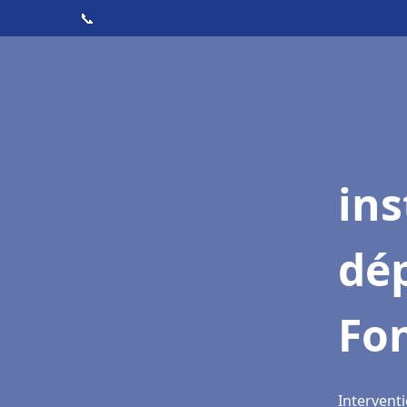
📞
ins
dé
Fo
Interventi