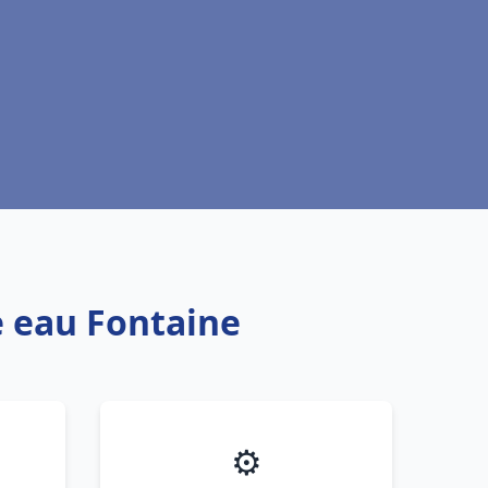
e eau Fontaine
⚙️