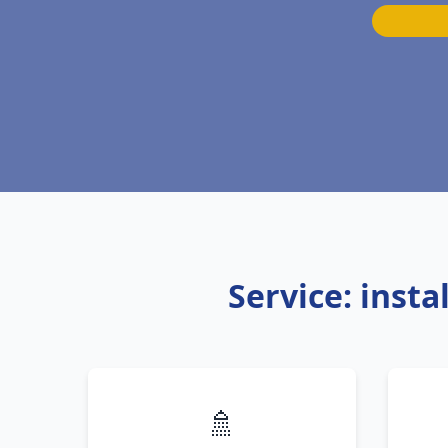
Service: inst
🚿