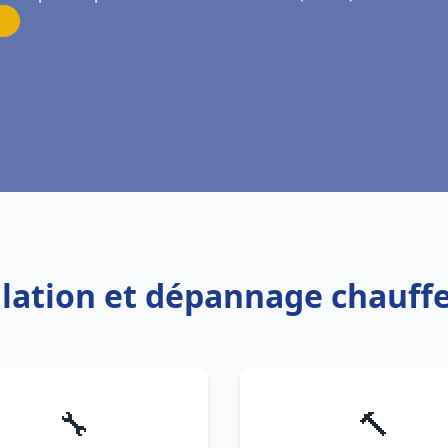
allation et dépannage chauff
🔧
🔨