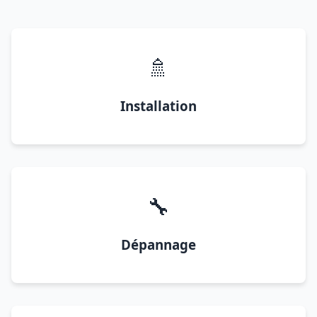
🚿
Installation
🔧
Dépannage