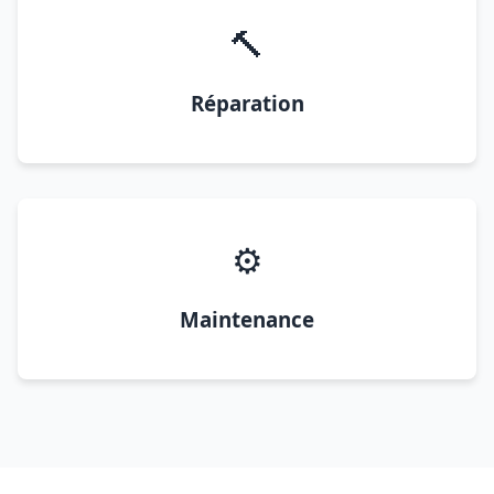
🔨
Réparation
⚙️
Maintenance