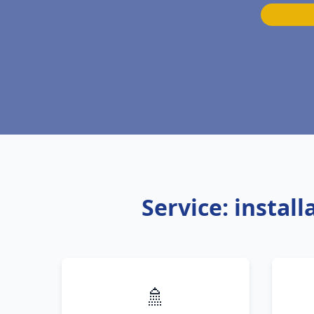
Service: instal
🚿