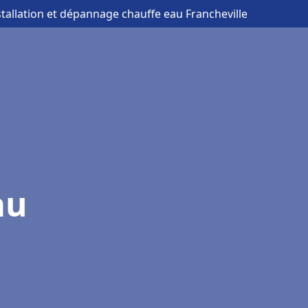
stallation et dépannage chauffe eau Francheville
au