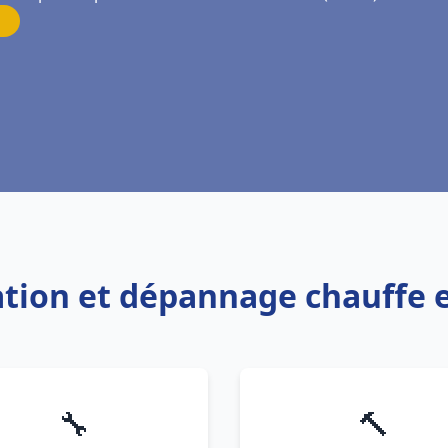
lation et dépannage chauffe 
🔧
🔨