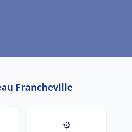
eau Francheville
⚙️