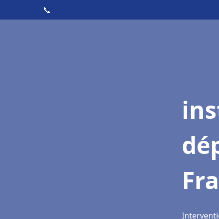
📞
ins
dé
Fra
Interventi