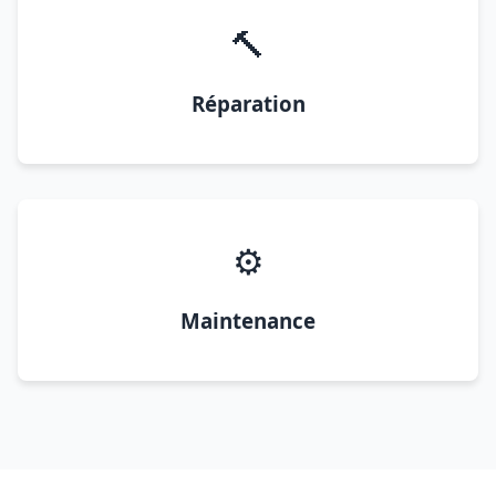
🔨
Réparation
⚙️
Maintenance