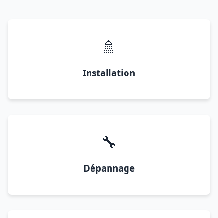
🚿
Installation
🔧
Dépannage