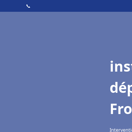
📞
ins
dé
Fr
Interventi