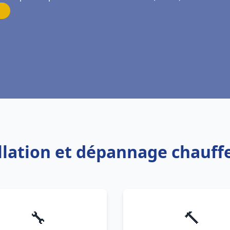
allation et dépannage chauff
🔧
🔨