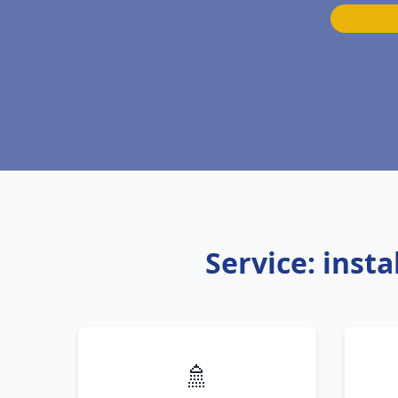
Service: inst
🚿