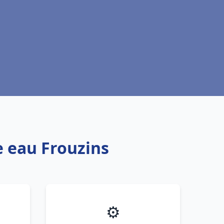
e eau Frouzins
⚙️