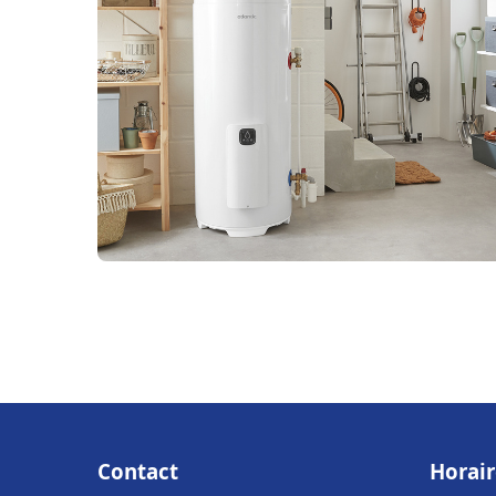
Contact
Horair