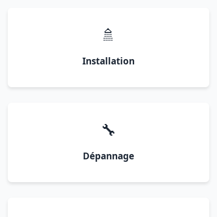
🚿
Installation
🔧
Dépannage