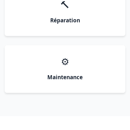
🔨
Réparation
⚙️
Maintenance