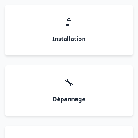
🚿
Installation
🔧
Dépannage