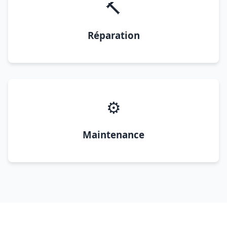
🔨
Réparation
⚙️
Maintenance