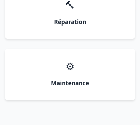
🔨
Réparation
⚙️
Maintenance