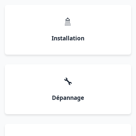
🚿
Installation
🔧
Dépannage