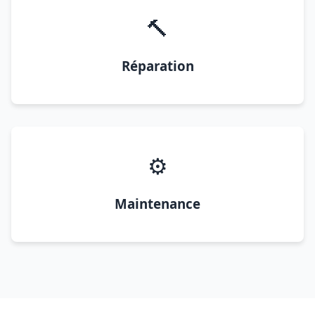
🔨
Réparation
⚙️
Maintenance