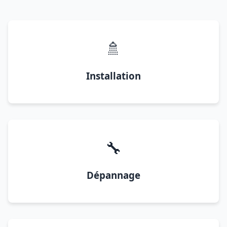
🚿
Installation
🔧
Dépannage