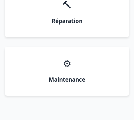
🔨
Réparation
⚙️
Maintenance