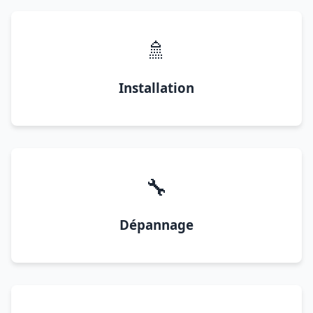
🚿
Installation
🔧
Dépannage