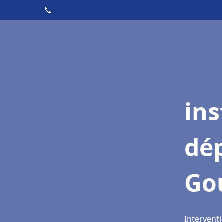
📞
ins
dé
Go
Intervent