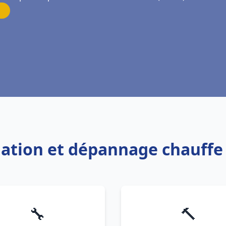
allation et dépannage chauff
🔧
🔨