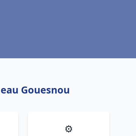
e eau Gouesnou
⚙️