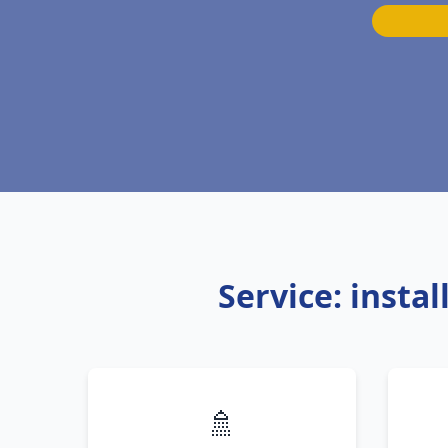
Service: inst
🚿