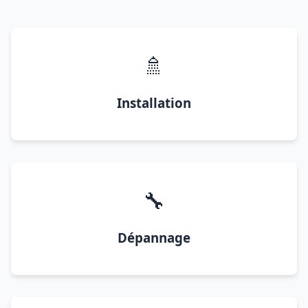
🚿
Installation
🔧
Dépannage