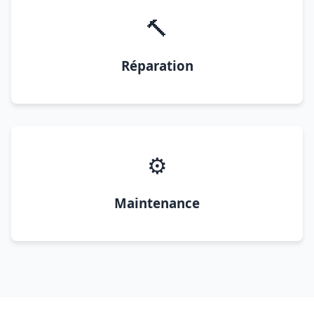
🔨
Réparation
⚙️
Maintenance