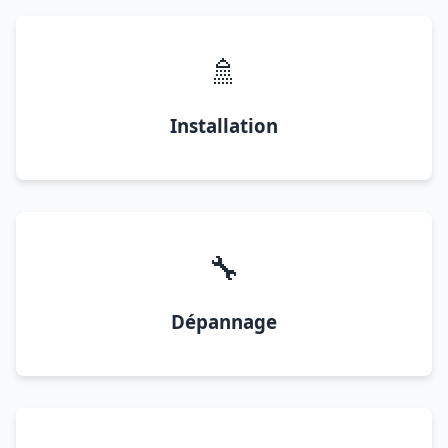
🚿
Installation
🔧
Dépannage