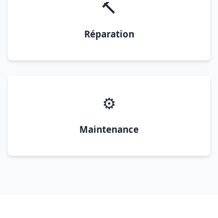
🔨
Réparation
⚙️
Maintenance