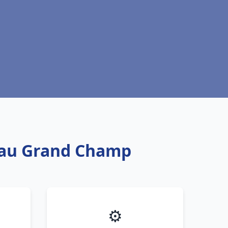
 eau Grand Champ
⚙️