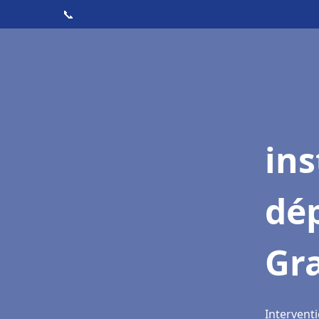
📞
ins
dé
Gr
Intervent