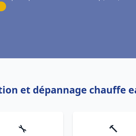
lation et dépannage chauffe
🔧
🔨