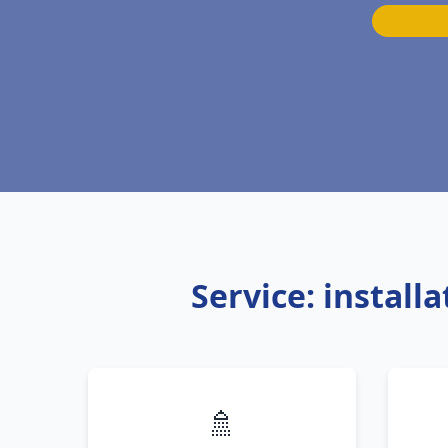
Service: instal
🚿