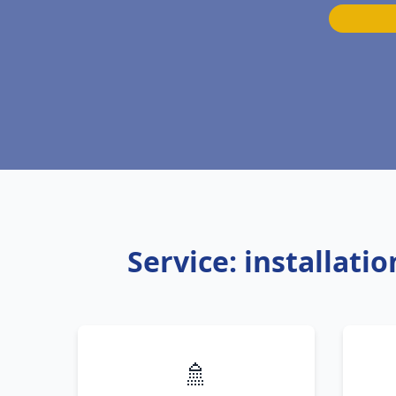
Service: installati
🚿