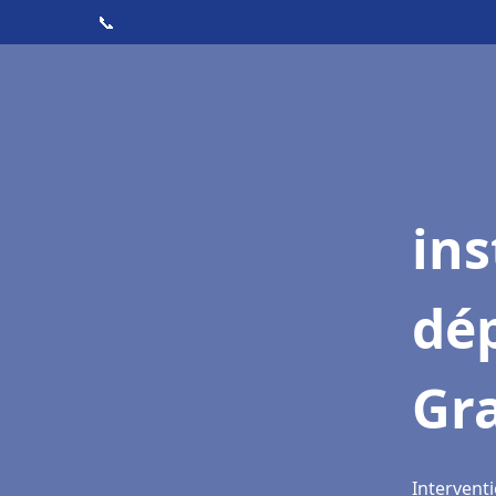
📞
ins
dé
Gra
Interventi