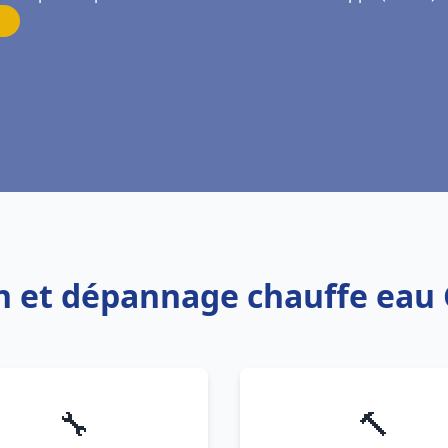
on et dépannage chauffe eau
🔧
🔨