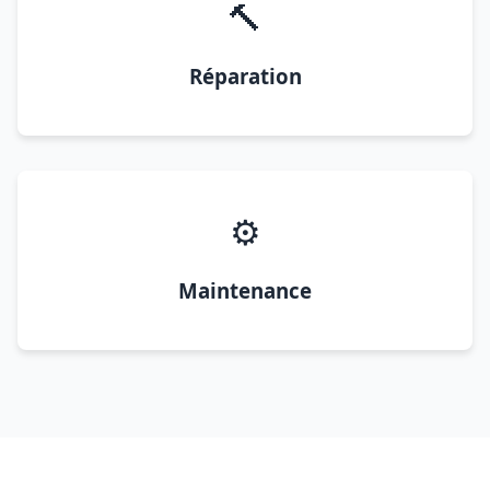
🔨
Réparation
⚙️
Maintenance