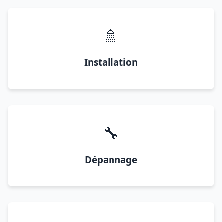
🚿
Installation
🔧
Dépannage