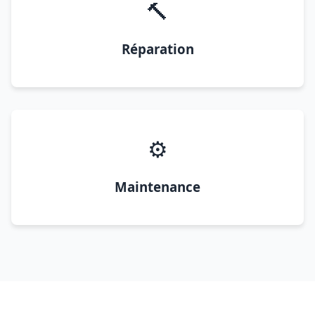
🔨
Réparation
⚙️
Maintenance