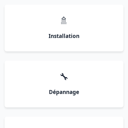
🚿
Installation
🔧
Dépannage