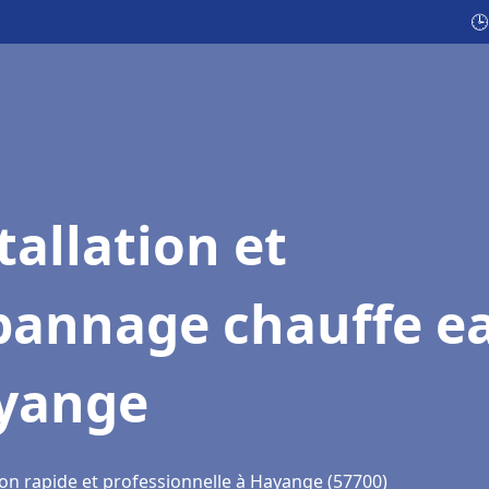
🕒
tallation et
pannage chauffe e
yange
ion rapide et professionnelle à Hayange (57700)