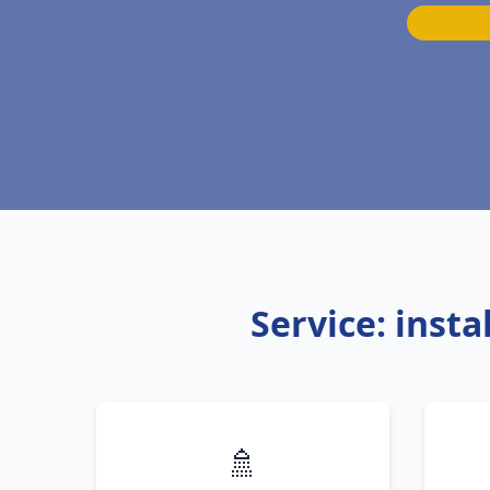
Service: inst
🚿