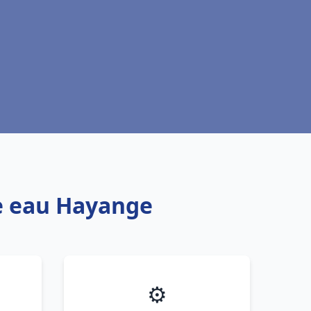
fe eau Hayange
⚙️