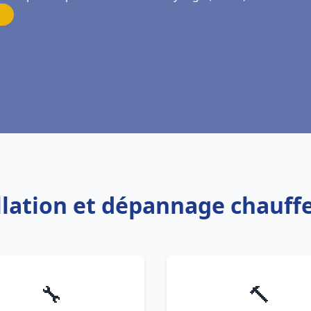
allation et dépannage chauf
🔧
🔨