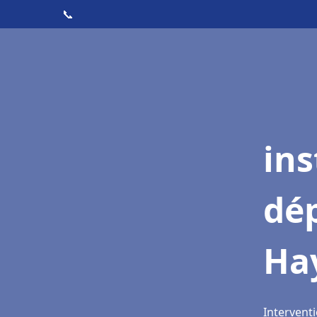
📞
ins
dé
Ha
Intervent